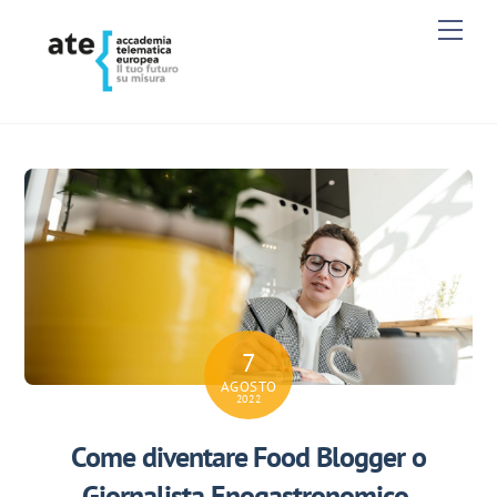
Skip
Men
to
content
7
AGOSTO
2022
Come diventare Food Blogger o
Giornalista Enogastronomico