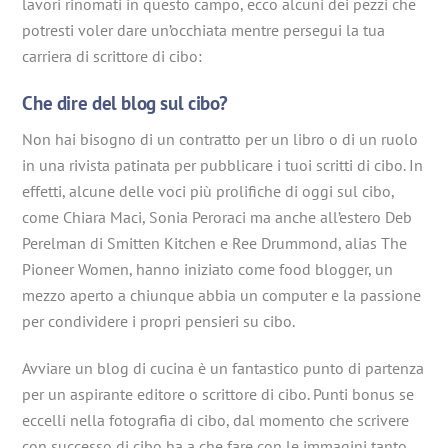
lavori rinomati in questo campo, ecco alcuni dei pezzi che
potresti voler dare un’occhiata mentre persegui la tua
carriera di scrittore di cibo:
Che dire del blog sul cibo?
Non hai bisogno di un contratto per un libro o di un ruolo
in una rivista patinata per pubblicare i tuoi scritti di cibo. In
effetti, alcune delle voci più prolifiche di oggi sul cibo,
come Chiara Maci, Sonia Peroraci ma anche all’estero Deb
Perelman di Smitten Kitchen e Ree Drummond, alias The
Pioneer Women, hanno iniziato come food blogger, un
mezzo aperto a chiunque abbia un computer e la passione
per condividere i propri pensieri su cibo.
Avviare un blog di cucina è un fantastico punto di partenza
per un aspirante editore o scrittore di cibo. Punti bonus se
eccelli nella fotografia di cibo, dal momento che scrivere
con successo di cibo ha a che fare con le immagini tanto