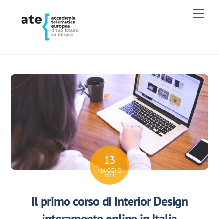
Skip
Men
to
content
13
MAGGIO
2023
Il primo corso di Interior Design
interamente online in Italia