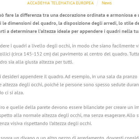
News
ACCADEMIA TELEMATICA EUROPEA
uò fare la differenza tra una decorazione ordinata e armoniosa e un
i le dimensioni del quadro, la disposizione degli arredi, lo stile 
ti a determinare l’altezza ideale per appendere i quadri nella tu
re i quadri a livello degli occhi, in modo che siano facilmente visi
 pollici (circa 145-152 cm) dal pavimento al centro del quadro. Tutt
ro sia alla giusta altezza per tutti.
i desideri appendere il quadro. Ad esempio, in una sala da pranzo 
 altezza degli occhi, poiché le persone sono spesso sedute durant
 ci si alza.
o e quelle della parete devono essere bilanciate per creare un i
spetto alla normale altezza degli occhi, ma senza esagerare. Allo s
za visiva rispettando l’altezza degli occhi.
pra un divano o un altro pezzo di arredamento, dovresti considera