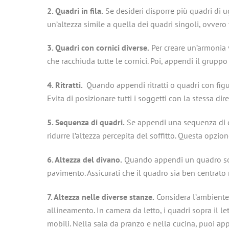
2. Quadri in fila.
Se desideri disporre più quadri di ugu
un’altezza simile a quella dei quadri singoli, ovver
3. Quadri con cornici diverse.
Per creare un’armonia 
che racchiuda tutte le cornici. Poi, appendi il gruppo
4. Ritratti.
Quando appendi ritratti o quadri con figur
Evita di posizionare tutti i soggetti con la stessa d
5. Sequenza di quadri.
Se appendi una sequenza di q
ridurre l’altezza percepita del soffitto. Questa opzio
6. Altezza del divano.
Quando appendi un quadro sopra
pavimento. Assicurati che il quadro sia ben centrato 
7. Altezza nelle diverse stanze.
Considera l’ambiente i
allineamento. In camera da letto, i quadri sopra il 
mobili. Nella sala da pranzo e nella cucina, puoi ap