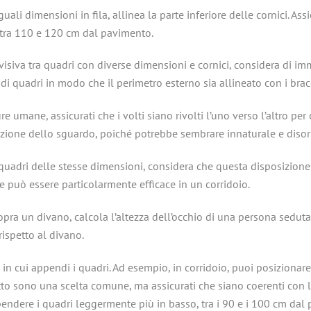
ali dimensioni in fila, allinea la parte inferiore delle cornici. Assic
o tra 110 e 120 cm dal pavimento.
visiva tra quadri con diverse dimensioni e cornici, considera di 
 di quadri in modo che il perimetro esterno sia allineato con i bracc
e umane, assicurati che i volti siano rivolti l’uno verso l’altro pe
irezione dello sguardo, poiché potrebbe sembrare innaturale e disor
uadri delle stesse dimensioni, considera che questa disposizione
ne può essere particolarmente efficace in un corridoio.
 un divano, calcola l’altezza dell’occhio di una persona seduta, 
rispetto al divano.
n cui appendi i quadri. Ad esempio, in corridoio, puoi posizionare 
letto sono una scelta comune, ma assicurati che siano coerenti con
pendere i quadri leggermente più in basso, tra i 90 e i 100 cm da