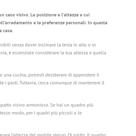
 caos visivo. La posizione e l’altezza a cui
dell’arredamento e le preferenze personali. In questa
a casa.
bili senza dover inclinare la testa in alto o in
avia, è essenziale considerare la tua altezza e quella
o una cucina, potresti desiderare di appendere il
e i pasti. Tuttavia, cerca comunque di mantenere il
mpatto visivo armonioso. Se hai un quadro più
tesso modo, per i quadri più piccoli o le
re l’altezza del mobile stesso. Di solito, il quadro