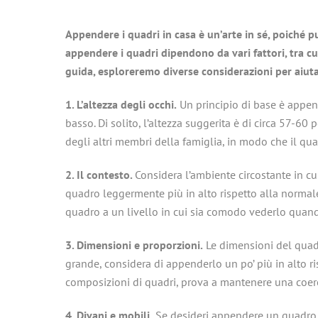
Appendere i quadri in casa è un’arte in sé, poiché p
appendere i quadri dipendono da vari fattori, tra cu
guida, esploreremo diverse considerazioni per aiutar
1. L’altezza degli occhi.
Un principio di base è appende
basso. Di solito, l’altezza suggerita è di circa 57-60
degli altri membri della famiglia, in modo che il quad
2. Il contesto.
Considera l’ambiente circostante in cu
quadro leggermente più in alto rispetto alla normale
quadro a un livello in cui sia comodo vederlo quando
3. Dimensioni e proporzioni.
Le dimensioni del quadr
grande, considera di appenderlo un po’ più in alto ri
composizioni di quadri, prova a mantenere una coeren
4. Divani e mobili.
Se desideri appendere un quadro so