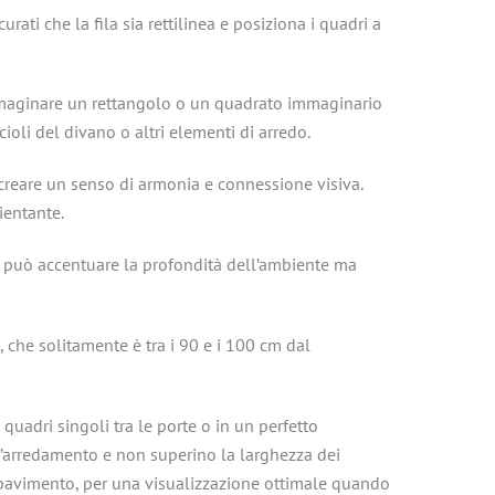
urati che la fila sia rettilinea e posiziona i quadri a
immaginare un rettangolo o un quadrato immaginario
ioli del divano o altri elementi di arredo.
r creare un senso di armonia e connessione visiva.
ientante.
 può accentuare la profondità dell’ambiente ma
che solitamente è tra i 90 e i 100 cm dal
quadri singoli tra le porte o in un perfetto
 l’arredamento e non superino la larghezza dei
l pavimento, per una visualizzazione ottimale quando