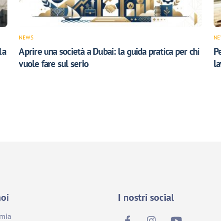
NEWS
NE
la
Aprire una società a Dubai: la guida pratica per chi
P
vuole fare sul serio
l
noi
I nostri social
emia