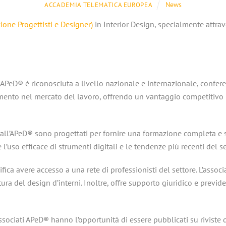
News
ACCADEMIA TELEMATICA EUROPEA
ione Progettisti e Designer)
in Interior Design, specialmente attra
ne APeD® è riconosciuta a livello nazionale e internazionale, confe
imento nel mercato del lavoro, offrendo un vantaggio competitivo ri
i dall’APeD® sono progettati per fornire una formazione completa e 
l’uso efficace di strumenti digitali e le tendenze più recenti del se
fica avere accesso a una rete di professionisti del settore. L’associ
a del design d’interni. Inoltre, offre supporto giuridico e previde
associati APeD® hanno l’opportunità di essere pubblicati su riviste d