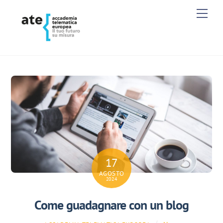
Skip
Men
to
content
17
AGOSTO
2024
Come guadagnare con un blog