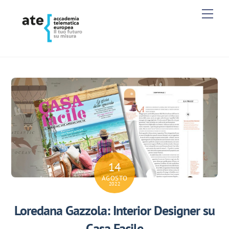
Skip
Men
to
content
14
AGOSTO
2022
Loredana Gazzola: Interior Designer su
Casa Facile