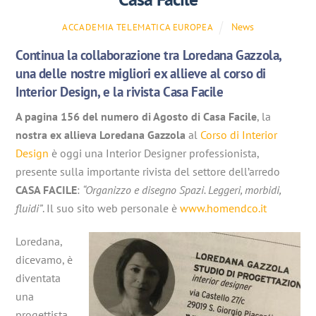
News
ACCADEMIA TELEMATICA EUROPEA
Continua la collaborazione tra Loredana Gazzola,
una delle nostre migliori ex allieve al corso di
Interior Design, e la rivista Casa Facile
A pagina 156 del numero di Agosto di Casa Facile
, la
nostra ex allieva Loredana Gazzola
al
Corso di Interior
Design
è oggi una Interior Designer professionista,
presente sulla importante rivista del settore dell’arredo
CASA FACILE
:
“Organizzo e disegno Spazi. Leggeri, morbidi,
fluidi”
. Il suo sito web personale è
www.homendco.it
Loredana,
dicevamo, è
diventata
una
progettista