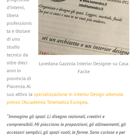
d’interni,
libera
professionis
ta e titolare
di uno
studio
tecnico da
oltre dieci
Loredana Gazzola Interior Designer su Casa
anni in
Facile
provincia di
Piacenza.
Al
suo attivo la
specializzazione in Interior Design ottenuta
presso l’Accademia Telematica Europea
.
“Immagino gli spazi. Li disegno razionali, creativi e
comprensibili. Mi piacciono le proporzioni, gli allineamenti, gli
accessori semplici, gli spazi vuoti, le forme. Sono curiosa e per