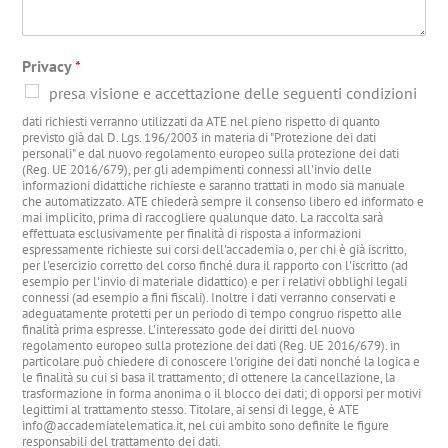
Privacy
*
presa visione e accettazione delle seguenti condizioni
dati richiesti verranno utilizzati da ATE nel pieno rispetto di quanto
previsto già dal D. Lgs. 196/2003 in materia di "Protezione dei dati
personali" e dal nuovo regolamento europeo sulla protezione dei dati
(Reg. UE 2016/679), per gli adempimenti connessi all'invio delle
informazioni didattiche richieste e saranno trattati in modo sia manuale
che automatizzato. ATE chiederà sempre il consenso libero ed informato e
mai implicito, prima di raccogliere qualunque dato. La raccolta sarà
effettuata esclusivamente per finalità di risposta a informazioni
espressamente richieste sui corsi dell'accademia o, per chi è già iscritto,
per l'esercizio corretto del corso finché dura il rapporto con l'iscritto (ad
esempio per l'invio di materiale didattico) e per i relativi obblighi legali
connessi (ad esempio a fini fiscali). Inoltre i dati verranno conservati e
adeguatamente protetti per un periodo di tempo congruo rispetto alle
finalità prima espresse. L'interessato gode dei diritti del nuovo
regolamento europeo sulla protezione dei dati (Reg. UE 2016/679). in
particolare può chiedere di conoscere l'origine dei dati nonché la logica e
le finalità su cui si basa il trattamento; di ottenere la cancellazione, la
trasformazione in forma anonima o il blocco dei dati; di opporsi per motivi
legittimi al trattamento stesso. Titolare, ai sensi di legge, è ATE
info@accademiatelematica.it, nel cui ambito sono definite le figure
responsabili del trattamento dei dati.