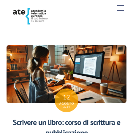
Skip
Men
to
content
12
AGOSTO
2024
Scrivere un libro: corso di scrittura e
pubblicazione