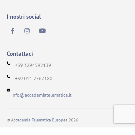
I nostri social
Contattaci
+39 3294592139
+39 011 2767180
info@accademiatelematica.it
Back
To
©
Accademia Telematica Europea
2026
Top