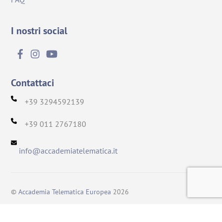
I nostri social
Contattaci
+39 3294592139
+39 011 2767180
info@accademiatelematica.it
Back
To
©
Accademia Telematica Europea
2026
Top