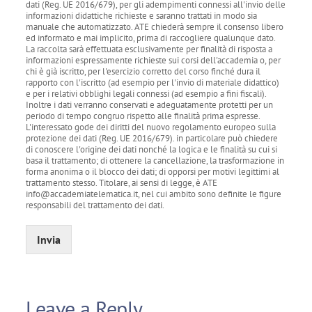
dati (Reg. UE 2016/679), per gli adempimenti connessi all'invio delle
informazioni didattiche richieste e saranno trattati in modo sia
manuale che automatizzato. ATE chiederà sempre il consenso libero
ed informato e mai implicito, prima di raccogliere qualunque dato.
La raccolta sarà effettuata esclusivamente per finalità di risposta a
informazioni espressamente richieste sui corsi dell'accademia o, per
chi è già iscritto, per l'esercizio corretto del corso finché dura il
rapporto con l'iscritto (ad esempio per l'invio di materiale didattico)
e per i relativi obblighi legali connessi (ad esempio a fini fiscali).
Inoltre i dati verranno conservati e adeguatamente protetti per un
periodo di tempo congruo rispetto alle finalità prima espresse.
L'interessato gode dei diritti del nuovo regolamento europeo sulla
protezione dei dati (Reg. UE 2016/679). in particolare può chiedere
di conoscere l'origine dei dati nonché la logica e le finalità su cui si
basa il trattamento; di ottenere la cancellazione, la trasformazione in
forma anonima o il blocco dei dati; di opporsi per motivi legittimi al
trattamento stesso. Titolare, ai sensi di legge, è ATE
info@accademiatelematica.it, nel cui ambito sono definite le figure
responsabili del trattamento dei dati.
Invia
Leave a Reply